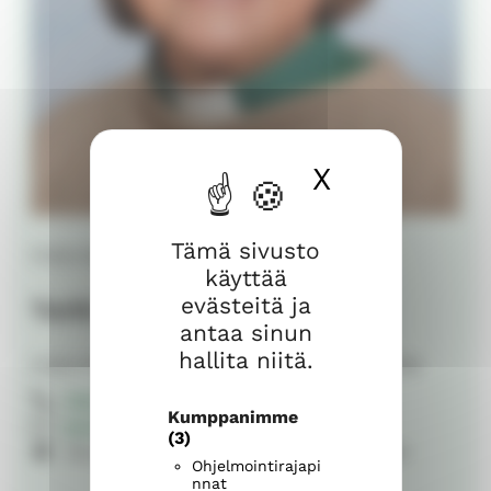
X
Piilota ev
Tämä sivusto
Diakoniatyöntekijä
käyttää
evästeitä ja
Terhi-Maria Ekman
antaa sinun
hallita niitä.
Diakoniatiimi | Sääksmäki | Diakoniatyöntekijä
040 776 2782
Kumppanimme
terhi-maria.ekman@evl.fi
(3)
Seurahuoneenkatu 4, 37600 Valkeakoski
Ohjelmointirajapi
nnat