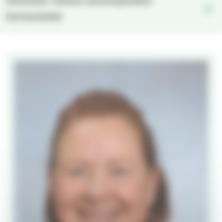
Sointulan Tukena-asumisyksikön
hartaushetki