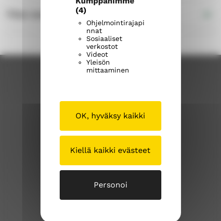
Kumppanimme
(4)
Tilan varustelu
Ohjelmointirajapi
nnat
Sosiaaliset
verkostot
Videot
Yleisön
mittaaminen
OK, hyväksy kaikki
Kiellä kaikki evästeet
saaksmaenseurakunta.fi
S
S
ä
ä
Personoi
ä
ä
k
k
Tällä sivustolla
s
s