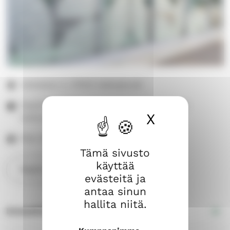
Valtakatu 2, 37600 Valkeakoski
Sopimuksen mukaan. Kerhojen ja ryhmien
X
Piilota ev
kokoontumisaikoina.
Max 30 henkilöä
Tämä sivusto
käyttää
Näytä sijainti kartalla
evästeitä ja
antaa sinun
hallita niitä.
Esteettömyys