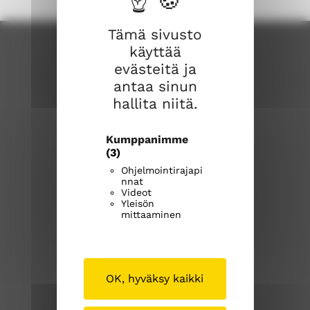
a
v
Tämä sivusto
a
käyttää
u
evästeitä ja
t
antaa sinun
u
hallita niitä.
u
u
u
Kumppanimme
t
(3)
saaksmaenseurakunta.fi
e
Ohjelmointirajapi
nnat
S
S
e
Videot
ä
ä
n
Yleisön
mittaaminen
ä
ä
i
k
k
k
Tällä sivustolla
s
s
k
m
m
u
Medialle
OK, hyväksy kaikki
ä
ä
n
Tietosuoja
e
e
a