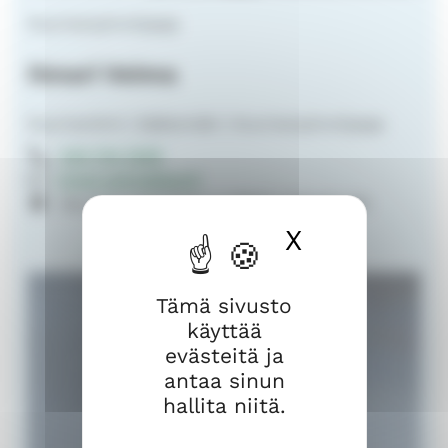
Nuorisotyönohjaaja
Ilmari Veima
Nuorisotiimi | Sääksmäki | Nuorisotyönohjaaja
040 744 1639
ilmari.veima@evl.fi
Seurahuoneenkatu 4 37600 Valkeakoski
X
Piilota ev
Tämä sivusto
käyttää
evästeitä ja
antaa sinun
hallita niitä.