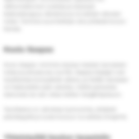
välitunneilla kuin luokissa ja tarjoavat
keskusteluapua, läsnäoloa ja turvallisen aikuisen
tukea. Toiminta suunnitellaan aina yhdessä koulun
kanssa.
Koulu Saapas
Koulu Saapas ‑toiminta tarjoaa matalan kynnyksen
tukea ja juttuseuraa nuorille. Saapas‑ohjaajat ovat
tavattavissa koulupäivän aikana, ja heidän kanssaan
voi keskustella arjen asioista, mieltä painavista
teemoista tai vain ottaa hetken hengähdystauon.
Tavoitteena on vahvistaa hyvinvointia, ehkäistä
yksinäisyyttä ja luoda kouluun turvallista ilmapiiriä.
Yhteistyötä koulun tarpeisiin