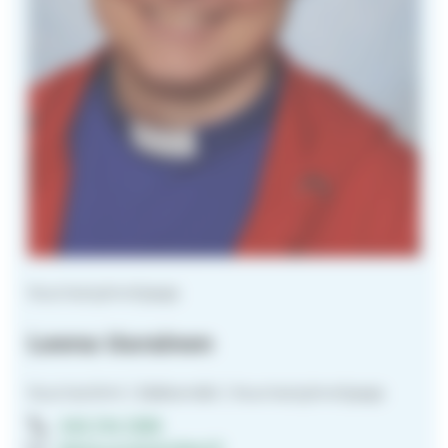
Nuorisotyönohjaaja
Leena Uurainen
Nuorisotiimi | Sääksmäki | Nuorisotyönohjaaja
040 744 1596