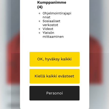
Kumppanimme
(4)
Ohjelmointirajapi
nnat
Sosiaaliset
verkostot
Videot
Yleisön
mittaaminen
OK, hyväksy kaikki
Kiellä kaikki evästeet
Nuorisotyönohjaaja
Personoi
Janne Virtanen