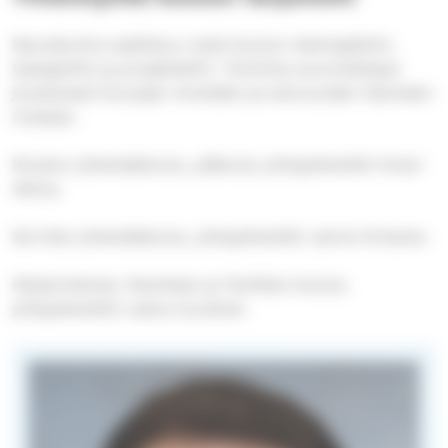
Seurakunta osallistuu myös koulun teemapäiviin,
työpajoihin ja projekteihin. Toiminta suunnitellaan
joustavasti koulujen toiveiden ja lukuvuoden tilanteen
mukaan.
Roukon yhtenäiskoulu, yläkoulu yhteyshenkilö Ilmari
Veima.
Sorrilan yhtenäiskoulu, yhteyshenkilö Janne Virtanen.
Kärjenniemen, Rauhalan ja Tarttilan koulut,
yhteyshenkilö Leena Uurainen