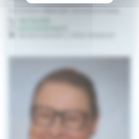
Nuorisotiimi | Sääksmäki | Nuorisotyönohjaaja
040 744 1629
janne.virtanen@evl.fi
Seurahuoneenkatu 4 37600 Valkeakoski