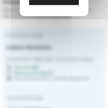
Pikkuisonen/isonen/ ohjaaja
Pikkuisonen, isonen tai ohjaaja, tule tekemään
alakoululaisille leirejä ja tapahtumia.
Nuorisotyönohjaaja
Leena Uurainen
Nuorisotiimi | Sääksmäki | Nuorisotyönohjaaja
040 744 1596
leena.uurainen@evl.fi
Seurahuoneenkatu 4 37600 Valkeakoski
Nuorisotyönohjaaja