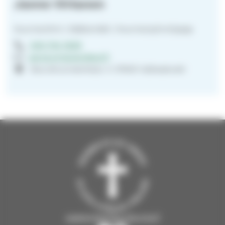
Janne Virtanen
Nuorisotiimi | Sääksmäki | Nuorisotyönohjaaja
040 744 1629
janne.virtanen@evl.fi
Seurahuoneenkatu 4 37600 Valkeakoski
saaksmaenseurakunta.fi