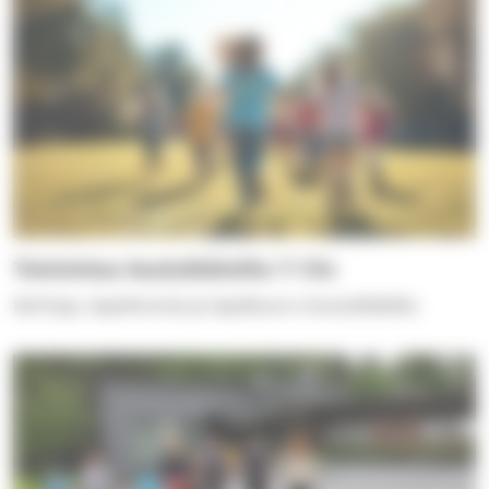
Toimintaa kouluikäisille 7-13v
Kerhoja, tapahtumia ja lapsikuoro kouluikäisille.