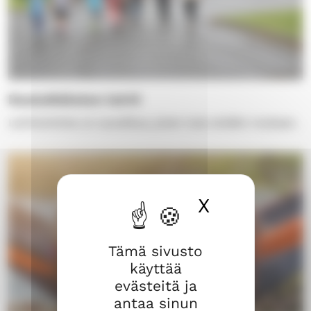
Kouluikäisten leirit
Leiritoiminta on suosittua, joten tule sinäkin mukaan.
X
Piilota ev
Tämä sivusto
käyttää
evästeitä ja
antaa sinun