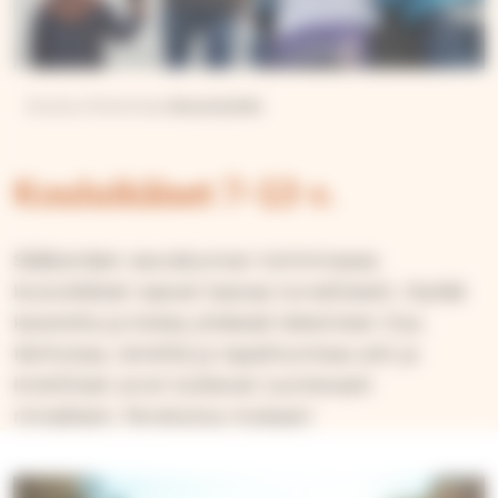
Etusivu
Toimintaa
Koululaisille
Kouluikäiset 7–13 v.
Sääksmäen seurakunnan toiminnassa
kouluikäiset saavat kasvaa turvallisesti, löytää
kavereita ja kokea yhdessä tekemisen iloa.
Kerhoissa, leireillä ja tapahtumissa arki ja
kristilliset arvot kulkevat luontevasti
rinnakkain. Tervetuloa mukaan!