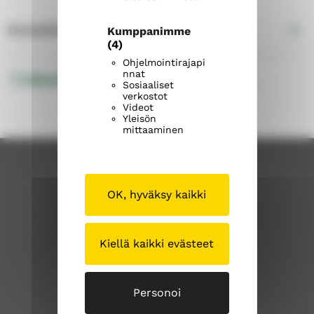
Esteettömyys
Kumppanimme
(4)
Ohjelmointirajapi
nnat
Valkeakosken hautaosastot
Sosiaaliset
verkostot
Videot
Yleisön
mittaaminen
OK, hyväksy kaikki
Kiellä kaikki evästeet
saaksmaenseurakunta.fi
Personoi
S
S