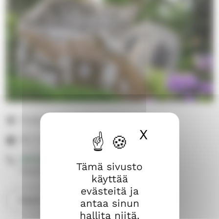
Kangaskatu 4, 37600 Valkeakoski
X
Piilota ev
klo 7-21.
040 804 8851
Tämä sivusto
Hautausasiat
käyttää
evästeitä ja
Näytä sijainti kartalla
antaa sinun
hallita niitä.