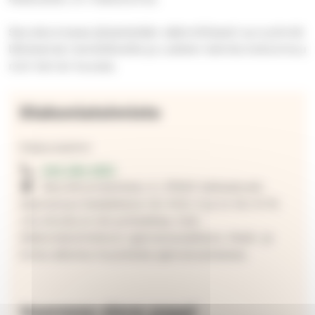
Seurakunnassa järjestetään säännöllisesti sururyhmiä
läheisensä menettäneille ja Leskien kahvila kokoontuu
noin kerran kuussa.
Diakoniatoimisto
Diakoniatiimi
040 350 4901
Seurahuoneenkatu 4, 37600 Valkeakoski.
Ajanvaraus kesäaikana 1.6.-14.8. ti ja to klo 9-10.
Jos sinulla ei ole puheaikaa, tule
diakoniatoimistoon ajanvarausaikana. Kesä- ja
loma-aikoina muutoksia ajanvarauksessa.
Vuorossa oleva pappi