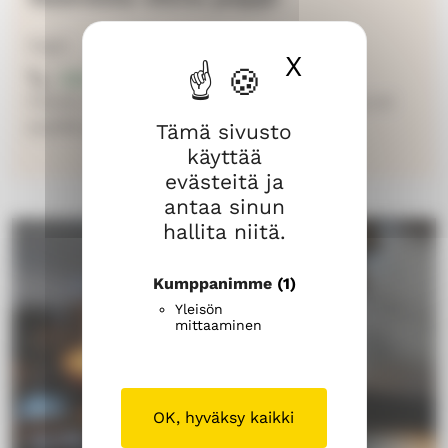
Papit
X
Piilota ev
040 350 4902
Palvelu ke-su klo 9-16. Samasta numerosta voi
pyytää yksityisen ehtoollisen.
Tämä sivusto
käyttää
evästeitä ja
antaa sinun
hallita niitä.
Kumppanimme
(1)
Yleisön
mittaaminen
OK, hyväksy kaikki