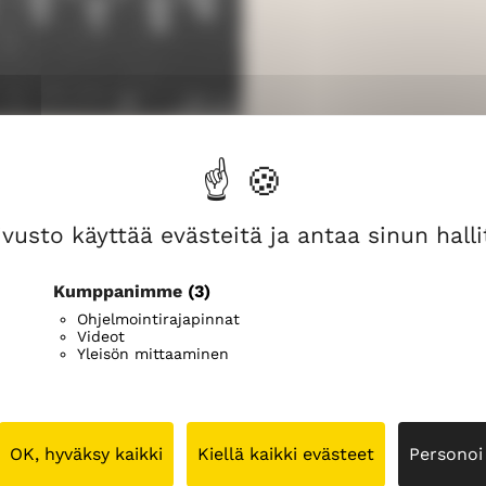
vusto käyttää evästeitä ja antaa sinun hallit
Kumppanimme
(3)
tä vuosikymmeniltä:
Ohjelmointirajapinnat
Videot
Yleisön mittaaminen
OK, hyväksy kaikki
Kiellä kaikki evästeet
Personoi