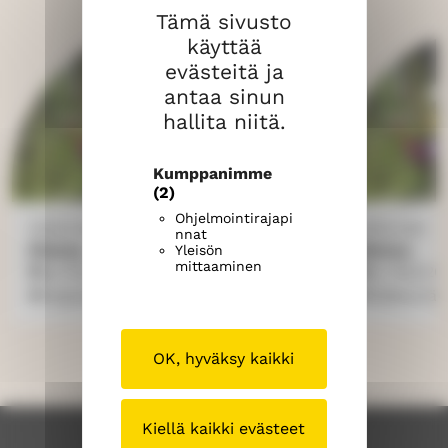
Tämä sivusto
e
e
e
käyttää
l
l
l
evästeitä ja
u
u
u
antaa sinun
s
s
s
s
s
s
hallita niitä.
a
a
a
"
"
"
Kumppanimme
F
X
T
(2)
a
"
h
Ohjelmointirajapi
Sääksmäki
Sääksmäki
nnat
c
r
Messu
Messu
Yleisön
e
e
mittaaminen
su 9.8.2026
10.00
su 16.8.20
b
a
Kappelikirkko
Sääksmäen
o
d
o
s
k
"
OK, hyväksy kaikki
"
Kiellä kaikki evästeet