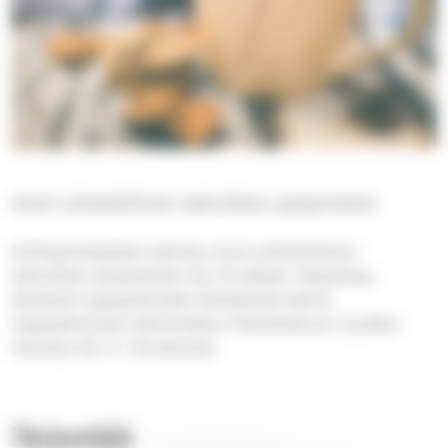
Avoin yhteisöllinen kahvittelu perjantaisin
Kohtaamispaikan kahvila. Avoin yhteisöllinen
kahvittelu perjantaisin klo 10 alkaen Taatelissa.
Mukavat vapaaehtoiset keittelevät kahvit.
Vapaaehtoinen kahvimaksu Yhteisvastuun hyväksi.
Hartaus klo 11. Tervetuloa!
Järjestäjä