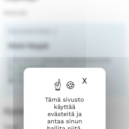
Sääksmäki
Diakoniatyöntekijä, vs.
Heini Seppä
Diakoniatiimi | Sääksmäki | Diakoniatyöntekijä
040 553 1007
heini.seppa@evl.fi
X
Piilota ev
Seurahuoneenkatu 4 37600 Valkeakoski
Tämä sivusto
käyttää
Sijainti
evästeitä ja
antaa sinun
Taateli
hallita niitä.