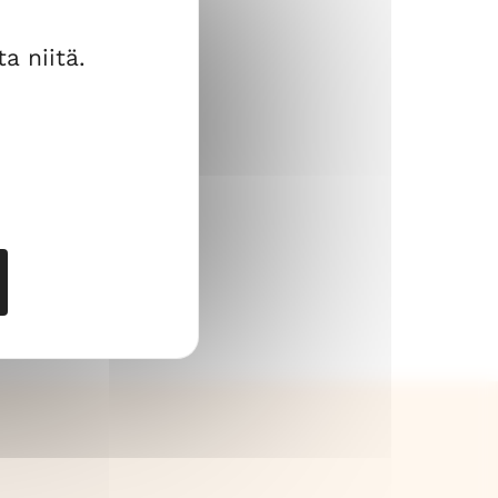
a niitä.