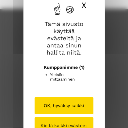
X
Piilota ev
Tämä sivusto
käyttää
evästeitä ja
antaa sinun
hallita niitä.
saaksmaenseurakunta.fi
Kumppanimme
(1)
Yleisön
S
S
mittaaminen
ä
ä
ä
ä
k
k
Tällä sivustolla
s
s
OK, hyväksy kaikki
m
m
Medialle
ä
ä
Tietosuoja
e
e
Kiellä kaikki evästeet