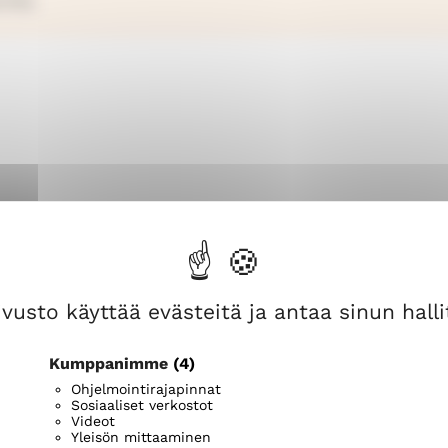
itila
i
i
n
n
i
i
k
k
e
e
vusto käyttää evästeitä ja antaa sinun hallit
Kumppanimme
(4)
Ohjelmointirajapinnat
Sosiaaliset verkostot
Videot
O KAIKKI
Yleisön mittaaminen