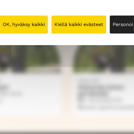
OK, hyväksy kaikki
Kiellä kaikki evästeet
Personoi
i
Sääksmäki
iiri
Seitsemän kirkon
pyörälenkki
2026
16.00
su 16.8.2026
8.00
I
Useita tapahtumapaik