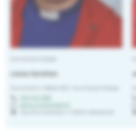
Nuorisotyönohjaaja
N
Leena Uurainen
J
Nuorisotiimi | Sääksmäki | Nuorisotyönohjaaja
N
040 744 1596
leena.uurainen@evl.fi
Seurahuoneenkatu 4 37600 Valkeakoski