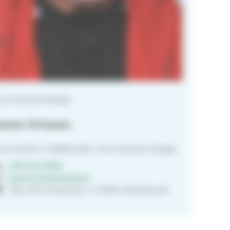
uorisotyönohjaaja
anne Virtanen
uorisotiimi | Sääksmäki | Nuorisotyönohjaaja
040 744 1629
janne.virtanen@evl.fi
Seurahuoneenkatu 4 37600 Valkeakoski