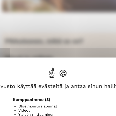
Pikkuisonen, mikä se on?
Missä ja milloin
vusto käyttää evästeitä ja antaa sinun hallit
Kumppanimme
(3)
Tule mukaan!
Ohjelmointirajapinnat
Videot
Yleisön mittaaminen