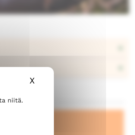
X
Piilota evästebanneri
a niitä.