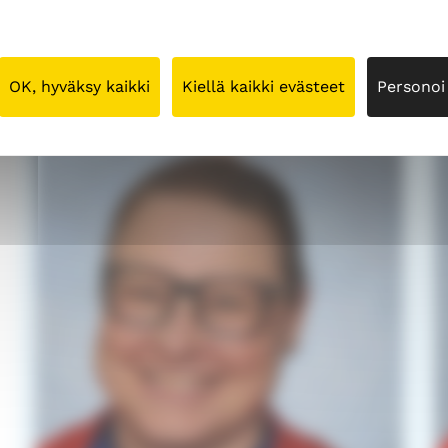
Koulutus on
maksuton
.
Tule rohkeasti kokeilemaan ja löytämään oma tapas
OK, hyväksy kaikki
Kiellä kaikki evästeet
Personoi