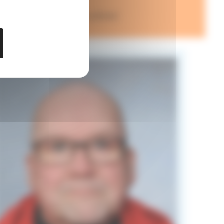
i olla isonen tulevaisuudessa!