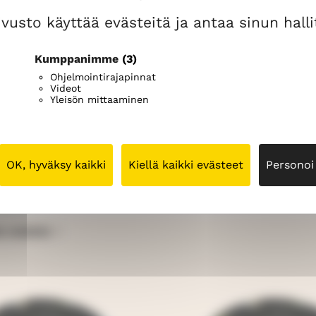
vusto käyttää evästeitä ja antaa sinun hallit
Kumppanimme
(3)
Ohjelmointirajapinnat
Videot
Yleisön mittaaminen
OK, hyväksy kaikki
Kiellä kaikki evästeet
Personoi
O KAIKKI