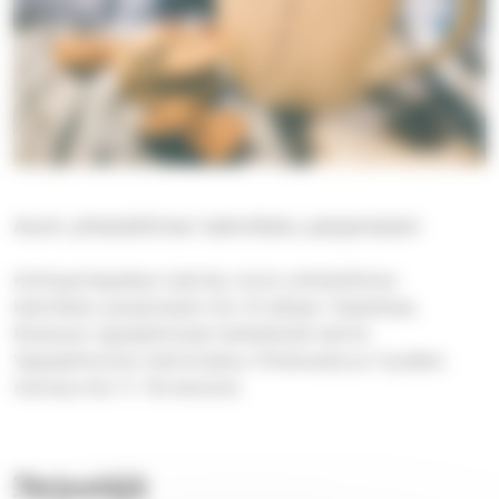
Avoin yhteisöllinen kahvittelu perjantaisin
Kohtaamispaikan kahvila. Avoin yhteisöllinen
kahvittelu perjantaisin klo 10 alkaen Taatelissa.
Mukavat vapaaehtoiset keittelevät kahvit.
Vapaaehtoinen kahvimaksu Yhteisvastuun hyväksi.
Hartaus klo 11. Tervetuloa!
Järjestäjä