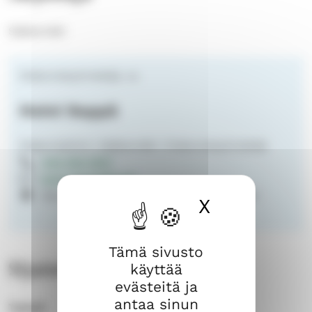
Sääksmäki
Diakoniatyöntekijä, vs.
Heini Seppä
Diakoniatiimi | Sääksmäki | Diakoniatyöntekijä
040 553 1007
heini.seppa@evl.fi
Seurahuoneenkatu 4 37600 Valkeakoski
X
Piilota ev
Tämä sivusto
käyttää
Sijainti
evästeitä ja
antaa sinun
Taateli