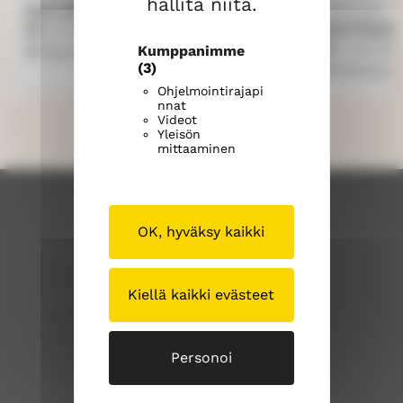
hallita niitä.
Iloa askartelusta aikuisille
Sääksmäki
c
r
HAUTAUS
to 6.8.2026
10.00
e
e
to 6.8.202
Kumppanimme
Taateli
b
a
(3)
Valkeako
o
d
Ohjelmointirajapi
o
s
nnat
Videot
k
"
Yleisön
"
mittaaminen
OK, hyväksy kaikki
Kiellä kaikki evästeet
saaksmaenseurakunta.fi
Personoi
S
S
ä
ä